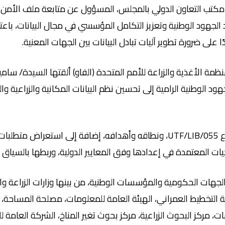
 مكتب التعاون الدولي بالمجلس، المسؤول عن متابعة ملف الأمن ا
لجهود الوطنية وتعزيز التكامل المؤسسي في مجال البيانات، باعتبار
لى ضرورة تطوير آليات تبادل البيانات بين الجهات المعنية.
 الأغذية والزراعة للأمم المتحدة (الفاو) ألقتها السيدة/ سامية
د الوطنية الرامية إلى تحسين نظم البيانات المكانية والزراعية وال
وتضمنت الجلسة عروضًا فنية حول مشروع UTF/LIB/055، ونطاقه وأهدافه، إضافة إل
جيات المعتمدة في إعدادها وفق المعايير الدولية، وربطها بالسياق 
ت الحكومية والمؤسسات الوطنية، من بينها وزارات الزراعة والثروة 
يئة التخطيط العمراني، الهيئة العامة للمعلومات، مصلحة المساحة، 
ت، مركز البحوث الزراعية، مركز بحوث تغير المناخ، الشركة العامة ل