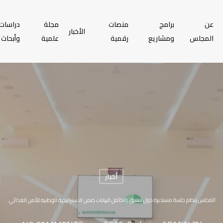
عن
برامج
منصات
مجلة
دراسات
الأخبار
المجلس
ومشاريع
رقمية
علمية
وأبحاث
أخبار
المجلس ينظم جلسة مستديرة حول تنسيق وتكامل البيانات ضمن الاستراتيجية الوطنية للأمن الغذائي.