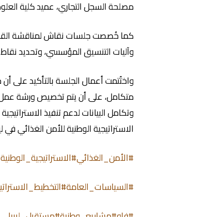
مصلحة السجل التجاري، عميد كلية العلوم،
كما خُصصت جلسات نقاش لمناقشة القضايا ا
وآليات التنسيق المؤسسي، وتحديد نقاط ال
واختُتمت أعمال الجلسة بالتأكيد على أن
متكامل، على أن يتم تخصيص ورشة عمل 
وتكامل البيانات لدعم تنفيذ الاستراتيجية
الاستراتيجية الوطنية للأمن الغذائي في ليب
#الأمن_الغذائي
#الاستراتيجية_الوطنية
#السياسات_العامة
#التخطيط_الاسترات
#فاو
#مشاريع_وطنية
#مستقبل_ليبيا