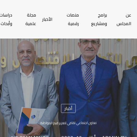
عن
برامج
منصات
مجلة
دراسات
الأخبار
المجلس
ومشاريع
رقمية
علمية
وأبحاث
أخبار
تعاون اجتماعي ثقافي لتعزيز قيم المواطنة