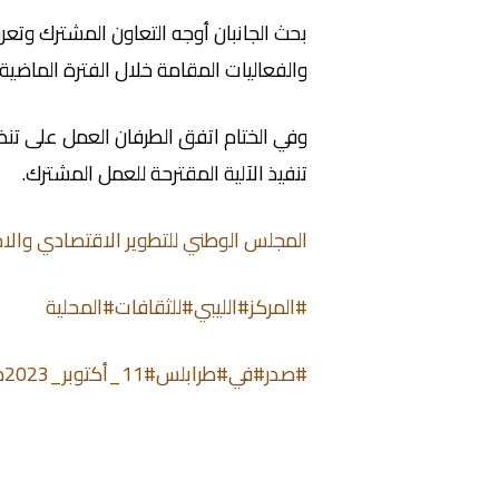
بحث
الجانبان أوجه التعاون المشترك وتع
والفعاليات المقامة خلال الفترة الماضية.
وفي الختام اتفق الطرفان العمل على تنظ
تنفيذ الآلية المقترحة للعمل المشترك.
المجلس الوطني للتطوير الاقتصادي والا
#المركز
#الليبي
#للثقافات
#المحلية
#صدر
#في
#طرابلس
#11_أكتوبر_2023م