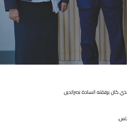
لذي كان برفقته السادة نصرالدين
جلس.