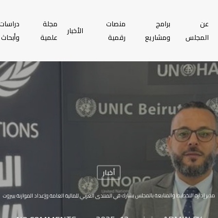
عن
برامج
منصات
مجلة
دراسات
الأخبار
المجلس
ومشاريع
رقمية
علمية
وأبحاث
أخبار
مدير إدارة التخطيط والمتابعة بالمجلس يشارك في المنتدى العربي للمالية العامة وإعداد الموازنة ببيروت