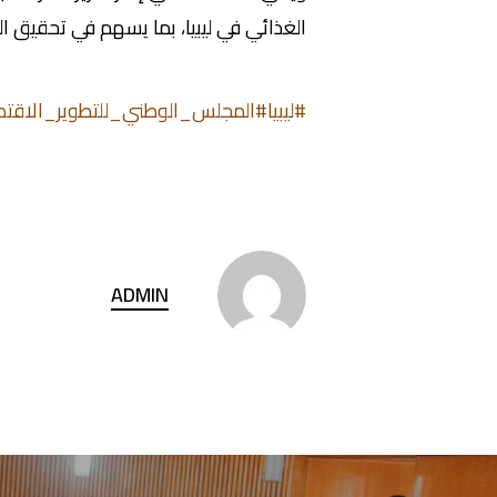
الغذائي في ليبيا، بما يسهم في تحقيق ال
#ليبيا
#المجلس_الوطني_للتطوير_الاقت
ADMIN