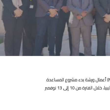
(NESDB) أعمال ورشة بدء مشروع المساعدة
الفنية لاستراتيجية الأمن الغذائي الوطني، والتي تُعقد ضمن مشروع البنك الإسلامي للتنمية في طرابلس – ليبيا، خلال الفترة من 10 إلى 13 نوفمبر