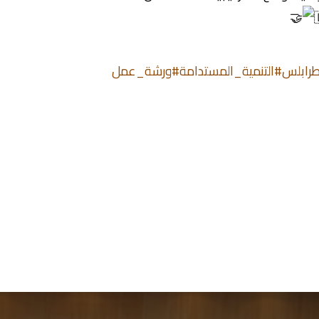
رابلس
#التنمية_المستدامة
#ورشة_عمل