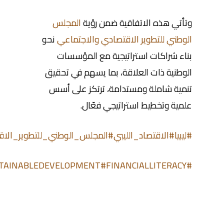
وتأتي هذه الاتفاقية ضمن رؤية
المجلس
الوطني للتطوير الاقتصادي والاجتماعي
نحو
بناء شراكات استراتيجية مع المؤسسات
الوطنية ذات العلاقة، بما يسهم في تحقيق
تنمية شاملة ومستدامة، ترتكز على أسس
علمية وتخطيط استراتيجي فعّال.
#ليبيا
#الاقتصاد_الليبي
#المجلس_الوطني_للتطوير_الاق
TAINABLEDEVELOPMENT
#FINANCIALLITERACY
#LIBYA