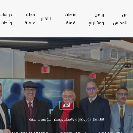
عن
برامج
منصات
مجلة
دراسات
الأخبار
المجلس
ومشاريع
رقمية
علمية
وأبحاث
أخبار
لقاء عمل دولي جمع بين المجلس وبعض المؤسسات البحثية