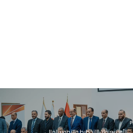
P
 الأول بعنوان(التخطيط والتطوير المالي