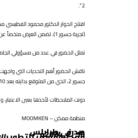
2 “.
افتتح الحوار الدكتور محمود الفطيسي م
(تجربة جسور 1)، تضمن العرض ملخصاً عن التجربة وأهم النجاحات فيها، وكذلك التعرف على القصور في بعض المحاور لإمكانية تجنبها مستقبلاً.
تمثل الحضور في عدد من مسؤولي الجامع
ناقش الحضور أهم التحديات التي واجهت ا
جسور 2، الذي من المتوقع بدايته بعد 10 أيام.
دونت الملاحظات لأخذها بعين الاعتبار، 
منظمة ممكن – MOOMKEN
صدر
في
طرابلس
15_2_2024م
المجلس
الوطني
للتطوير
ال